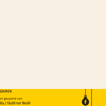
NGSUREN
gen geopend van
12u / 13u30 tot 18u30