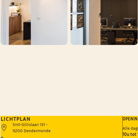
LICHTPLAN
OPENI
Sint-Gillislaan 131 -
Alle da
9200 Dendermonde
10u tot 