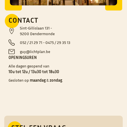
CONTACT
Sint-Gillislaan 131 -
9200 Dendermonde
052 / 21 29 71 - 0475 / 29 35 13
guy@lichtplan.be
OPENINGSUREN
Alle dagen geopend van
10u tot 12u / 13u30 tot 18u30
Gesloten op
maandag
&
zondag
.