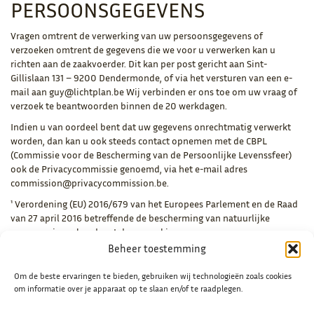
PERSOONSGEGEVENS
Vragen omtrent de verwerking van uw persoonsgegevens of
verzoeken omtrent de gegevens die we voor u verwerken kan u
richten aan de zaakvoerder. Dit kan per post gericht aan Sint-
Gillislaan 131 – 9200 Dendermonde, of via het versturen van een e-
mail aan guy@lichtplan.be Wij verbinden er ons toe om uw vraag of
verzoek te beantwoorden binnen de 20 werkdagen.
Indien u van oordeel bent dat uw gegevens onrechtmatig verwerkt
worden, dan kan u ook steeds contact opnemen met de CBPL
(Commissie voor de Bescherming van de Persoonlijke Levenssfeer)
ook de Privacycommissie genoemd, via het e-mail adres
commission@privacycommission.be.
¹ Verordening (EU) 2016/679 van het Europees Parlement en de Raad
van 27 april 2016 betreffende de bescherming van natuurlijke
personen in verband met de verwerking van persoonsgegevens en
betreffende het vrije verkeer van deze gegevens.
Beheer toestemming
Om de beste ervaringen te bieden, gebruiken wij technologieën zoals cookies
om informatie over je apparaat op te slaan en/of te raadplegen.
LICHTPLAN
OPENINGSUREN