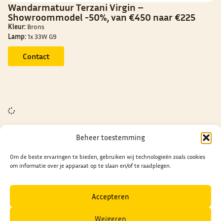
Wandarmatuur Terzani Virgin –
Showroommodel -50%, van €450 naar €225
Kleur:
Brons
Lamp:
1x 33W G9
Contact
Beheer toestemming
Om de beste ervaringen te bieden, gebruiken wij technologieën zoals cookies
om informatie over je apparaat op te slaan en/of te raadplegen.
LICHTPLAN
OPENINGSUREN
Sint-Gillislaan 131 -
Alle dagen geopend van
Accepteren
9200 Dendermonde
10u tot 12u / 13u30 tot 18u30
052 / 21 29 71 - 0475 /
Weigeren
Gesloten op
maandag
&
zondag
.